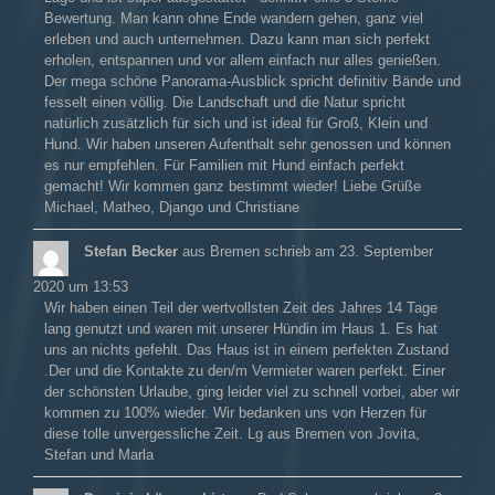
Bewertung. Man kann ohne Ende wandern gehen, ganz viel
erleben und auch unternehmen. Dazu kann man sich perfekt
erholen, entspannen und vor allem einfach nur alles genießen.
Der mega schöne Panorama-Ausblick spricht definitiv Bände und
fesselt einen völlig. Die Landschaft und die Natur spricht
natürlich zusätzlich für sich und ist ideal für Groß, Klein und
Hund. Wir haben unseren Aufenthalt sehr genossen und können
es nur empfehlen. Für Familien mit Hund einfach perfekt
gemacht! Wir kommen ganz bestimmt wieder! Liebe Grüße
Michael, Matheo, Django und Christiane
Stefan Becker
aus
Bremen
schrieb am
23. September
2020
um
13:53
Wir haben einen Teil der wertvollsten Zeit des Jahres 14 Tage
lang genutzt und waren mit unserer Hündin im Haus 1. Es hat
uns an nichts gefehlt. Das Haus ist in einem perfekten Zustand
.Der und die Kontakte zu den/m Vermieter waren perfekt. Einer
der schönsten Urlaube, ging leider viel zu schnell vorbei, aber wir
kommen zu 100% wieder. Wir bedanken uns von Herzen für
diese tolle unvergessliche Zeit. Lg aus Bremen von Jovita,
Stefan und Marla