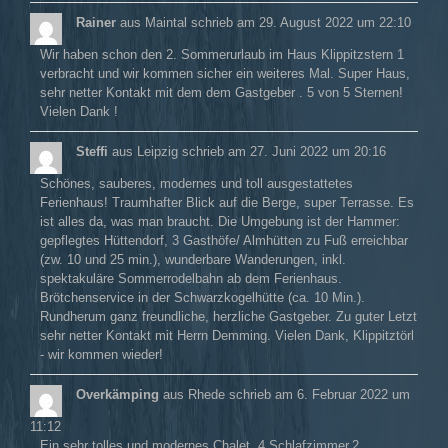
Rainer
aus
Maintal
schrieb am
29. August 2022
um
22:10
Wir haben schon den 2. Sommerurlaub im Haus Klippitzstern 1
verbracht und wir kommen sicher ein weiteres Mal. Super Haus,
sehr netter Kontakt mit dem dem Gastgeber . 5 von 5 Sternen!
Vielen Dank !
Steffi
aus
Leipzig
schrieb am
27. Juni 2022
um
20:16
Schönes, sauberes, modernes und toll ausgestattetes
Ferienhaus! Traumhafter Blick auf die Berge, super Terrasse. Es
ist alles da, was man braucht. Die Umgebung ist der Hammer:
gepflegtes Hüttendorf, 3 Gasthöfe/ Almhütten zu Fuß erreichbar
(zw. 10 und 25 min.), wunderbare Wanderungen, inkl.
spektakuläre Sommerrodelbahn ab dem Ferienhaus.
Brötchenservice in der Schwarzkogelhütte (ca. 10 Min.).
Rundherum ganz freundliche, herzliche Gastgeber. Zu guter Letzt
sehr netter Kontakt mit Herrn Demming. Vielen Dank, Klippitztörl
- wir kommen wieder!
Overkämping
aus
Rhede
schrieb am
6. Februar 2022
um
11:12
Ein sehr tolles und modernes Chalet. 4 Schlafzimmer,2