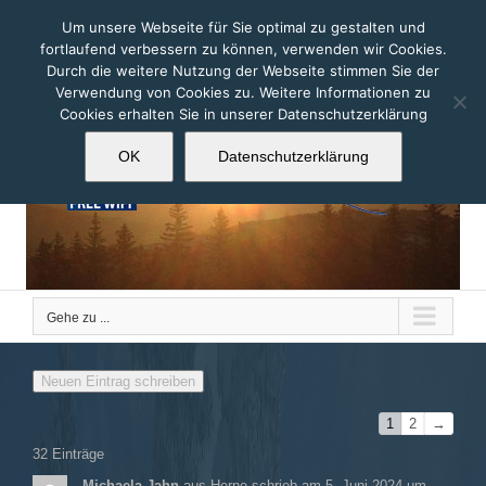
Zum
Um unsere Webseite für Sie optimal zu gestalten und
Inhalt
fortlaufend verbessern zu können, verwenden wir Cookies.
springen
Durch die weitere Nutzung der Webseite stimmen Sie der
Verwendung von Cookies zu. Weitere Informationen zu
Cookies erhalten Sie in unserer Datenschutzerklärung
OK
Datenschutzerklärung
Gehe zu ...
Navigation
1
2
→
der
32 Einträge
Gästebuchliste
Michaela Jahn
aus
Herne
schrieb am
5. Juni 2024
um