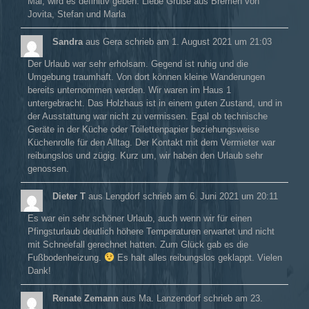
Mal, wird es definitiv geben. Liebe Grüße aus Bremen von
Jovita, Stefan und Marla
Sandra
aus
Gera
schrieb am
1. August 2021
um
21:03
Der Urlaub war sehr erholsam. Gegend ist ruhig und die
Umgebung traumhaft. Von dort können kleine Wanderungen
bereits unternommen werden. Wir waren im Haus 1
untergebracht. Das Holzhaus ist in einem guten Zustand, und in
der Ausstattung war nicht zu vermissen. Egal ob technische
Geräte in der Küche oder Toilettenpapier beziehungsweise
Küchenrolle für den Alltag. Der Kontakt mit dem Vermieter war
reibungslos und zügig. Kurz um, wir haben den Urlaub sehr
genossen.
Dieter T
aus
Lengdorf
schrieb am
6. Juni 2021
um
20:11
Es war ein sehr schöner Urlaub, auch wenn wir für einen
Pfingsturlaub deutlich höhere Temperaturen erwartet und nicht
mit Schneefall gerechnet hatten. Zum Glück gab es die
Fußbodenheizung.
Es halt alles reibungslos geklappt. Vielen
Dank!
Renate Zemann
aus
Ma. Lanzendorf
schrieb am
23.