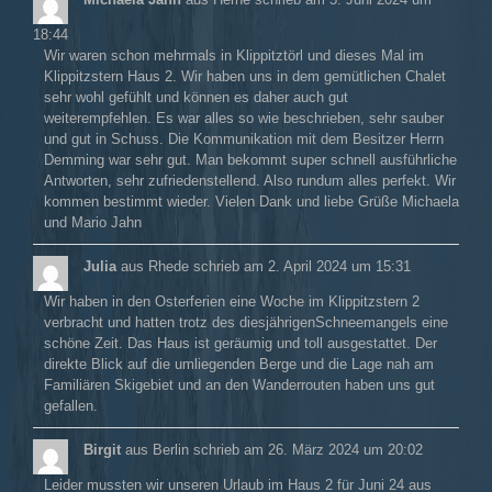
18:44
Wir waren schon mehrmals in Klippitztörl und dieses Mal im
Klippitzstern Haus 2. Wir haben uns in dem gemütlichen Chalet
sehr wohl gefühlt und können es daher auch gut
weiterempfehlen. Es war alles so wie beschrieben, sehr sauber
und gut in Schuss. Die Kommunikation mit dem Besitzer Herrn
Demming war sehr gut. Man bekommt super schnell ausführliche
Antworten, sehr zufriedenstellend. Also rundum alles perfekt. Wir
kommen bestimmt wieder. Vielen Dank und liebe Grüße Michaela
und Mario Jahn
Julia
aus
Rhede
schrieb am
2. April 2024
um
15:31
Wir haben in den Osterferien eine Woche im Klippitzstern 2
verbracht und hatten trotz des diesjährigenSchneemangels eine
schöne Zeit. Das Haus ist geräumig und toll ausgestattet. Der
direkte Blick auf die umliegenden Berge und die Lage nah am
Familiären Skigebiet und an den Wanderrouten haben uns gut
gefallen.
Birgit
aus
Berlin
schrieb am
26. März 2024
um
20:02
Leider mussten wir unseren Urlaub im Haus 2 für Juni 24 aus