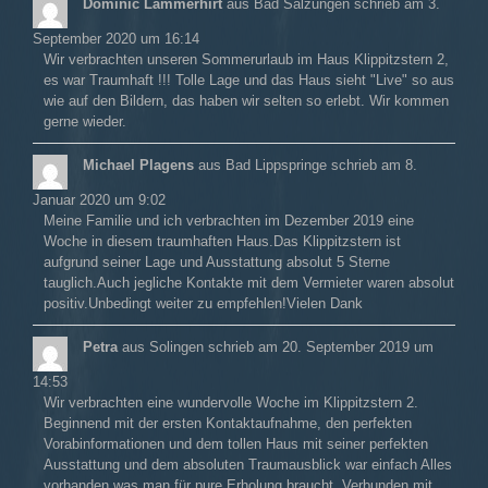
Dominic Lämmerhirt
aus
Bad Salzungen
schrieb am
3.
September 2020
um
16:14
Wir verbrachten unseren Sommerurlaub im Haus Klippitzstern 2,
es war Traumhaft !!! Tolle Lage und das Haus sieht "Live" so aus
wie auf den Bildern, das haben wir selten so erlebt. Wir kommen
gerne wieder.
Michael Plagens
aus
Bad Lippspringe
schrieb am
8.
Januar 2020
um
9:02
Meine Familie und ich verbrachten im Dezember 2019 eine
Woche in diesem traumhaften Haus.Das Klippitzstern ist
aufgrund seiner Lage und Ausstattung absolut 5 Sterne
tauglich.Auch jegliche Kontakte mit dem Vermieter waren absolut
positiv.Unbedingt weiter zu empfehlen!Vielen Dank
Petra
aus
Solingen
schrieb am
20. September 2019
um
14:53
Wir verbrachten eine wundervolle Woche im Klippitzstern 2.
Beginnend mit der ersten Kontaktaufnahme, den perfekten
Vorabinformationen und dem tollen Haus mit seiner perfekten
Ausstattung und dem absoluten Traumausblick war einfach Alles
vorhanden was man für pure Erholung braucht. Verbunden mit