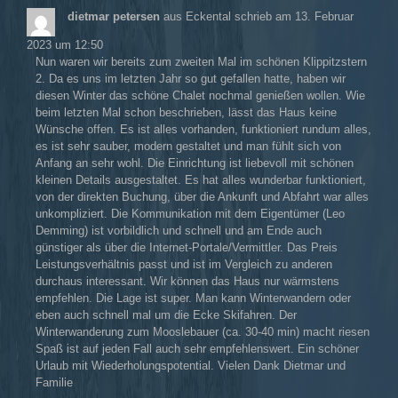
dietmar petersen
aus
Eckental
schrieb am
13. Februar
2023
um
12:50
Nun waren wir bereits zum zweiten Mal im schönen Klippitzstern
2. Da es uns im letzten Jahr so gut gefallen hatte, haben wir
diesen Winter das schöne Chalet nochmal genießen wollen. Wie
beim letzten Mal schon beschrieben, lässt das Haus keine
Wünsche offen. Es ist alles vorhanden, funktioniert rundum alles,
es ist sehr sauber, modern gestaltet und man fühlt sich von
Anfang an sehr wohl. Die Einrichtung ist liebevoll mit schönen
kleinen Details ausgestaltet. Es hat alles wunderbar funktioniert,
von der direkten Buchung, über die Ankunft und Abfahrt war alles
unkompliziert. Die Kommunikation mit dem Eigentümer (Leo
Demming) ist vorbildlich und schnell und am Ende auch
günstiger als über die Internet-Portale/Vermittler. Das Preis
Leistungsverhältnis passt und ist im Vergleich zu anderen
durchaus interessant. Wir können das Haus nur wärmstens
empfehlen. Die Lage ist super. Man kann Winterwandern oder
eben auch schnell mal um die Ecke Skifahren. Der
Winterwanderung zum Mooslebauer (ca. 30-40 min) macht riesen
Spaß ist auf jeden Fall auch sehr empfehlenswert. Ein schöner
Urlaub mit Wiederholungspotential. Vielen Dank Dietmar und
Familie