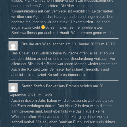
klasse. Man kann schön Winterwandern zur Mooselbauerhütte
oder zu anderen Gaststätten. Die Abwicklung und
Kommunikation mit den Vermieter ist vorbildlich. Leider hatten
wir über eine Agentur das Haus gefunden und angemietet. Das
nächste mal machen wir das direkt. Unkompliziert und spart
sogar etwas Geld
Alles in allem sehr empfehlenswert.
Seelenwellness pur auch mit Hundi. Wir kommen gerne wieder.
Draube
aus
Wiehl
schrieb am
10. Januar 2022
um
18:10
Das Chalet lässt wirklich keine Wünsche offen, alles ist so wie
auf den Bildern zu sehen und in der Beschreibung verfasst. Vor
allem der Blick in die Berge war jeden Morgen wieder fantastisch.
Auch der Kontakt zum Vermieter lief schnell, freundlich und
absolut unkompliziert.So sollte es immer sein.
Stefan Stefan Becker
aus
Bremen
schrieb am
20.
September 2021
um
19:29
Auch in diesem Jahr, haben wir die kostbarste Zeit des Jahres
bei Euch verbringen dürfen. Das Haus 2 in dem wir in diesem
Jahr gewesen sind, lässt ebenfalls wie das Haus 1 keine
Wünsche offen. Eine wunderschöne Zeit ging daher viel zu
schnell vorbei. Vielen lieben Dank an Euch und auch ein drittes