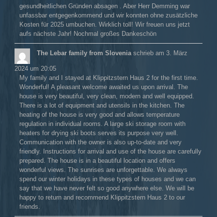
gesundheitlichen Gründen absagen . Aber Herr Demming war
unfassbar entgegenkommend und wir konnten ohne zusätzliche
Kosten für 2025 umbuchen. Wirklich toll! Wir freuen uns jetzt
aufs nächste Jahr! Nochmal großes Dankeschön
The Lebar family from Slovenia
schrieb am
3. März
2024
um
20:05
My family and I stayed at Klippitzstern Haus 2 for the first time.
Wonderful! A pleasant welcome awaited us upon arrival. The
house is very beautiful, very clean, modern and well equipped.
There is a lot of equipment and utensils in the kitchen. The
heating of the house is very good and allows temperature
regulation in individual rooms. A large ski storage room with
heaters for drying ski boots serves its purpose very well.
Communication with the owner is also up-to-date and very
friendly. Instructions for arrival and use of the house are carefully
prepared. The house is in a beautiful location and offers
wonderful views. The sunrises are unforgettable. We always
spend our winter holidays in these types of houses and we can
say that we have never felt so good anywhere else. We will be
happy to return and recommend Klippitzstern Haus 2 to our
friends.