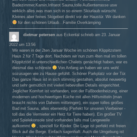
Badezimmer,Kamin,Infrarot Sauna,tolle Außenterrasse usw
wirklich alles was man sich in so einem Skiurlaub wünscht.
Kleines aber feines Skigebiet direkt vor der Haustür. Wir danken
für den schönen Urlaub…Familie Overkämping
dietmar petersen
aus
Eckental
schrieb am
23. Januar
2022
um
13:56
Wir waren in der 2ten Januar Woche im schönen Klippitzstern
Haus 2 für 7 Tage dort. Nachdem wir nun zum 4ten mal im tollen
Klippitztörl in unterschiedlichen Chalets genächtigt haben, war es
diesmal das schönste
Von Anfang an haben wir uns wohl
sozusagen wie zu Hause gefühlt. Schöner Parkplatz vor der Tür.
Das ganze Haus ist in sich stimmig gestalten, absolut neuwertig
und sehr gemütlich mit vielen liebevollen Details eingerichtet.
Jeglicher Komfort ist vorhanden, von der Fußbodenheizung, einer
modernen und hochwertigen Küche mit allen Hilfsmitteln (man
braucht nichts von Daheim mitbringen), ein super tolles großes
Bad mit Sauna, alles ebenerdig (Perfekt für unseren Vierbeiner -
toll das die Vermieter ein Herz für Tiere haben). Ein großer TV
und Spielekonsole sind vorhanden falls mal Langeweile
aufkommt
, speziell für Kinder. Die Lage ist perfekt mit freien
Blick auf die Berge. Einfach sagenhaft. Auch die Umgebung ist