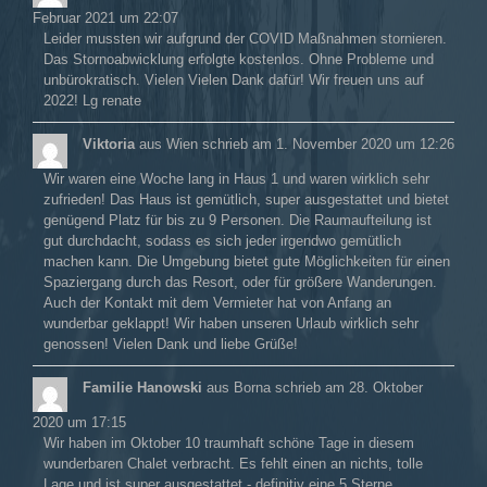
Februar 2021
um
22:07
Leider mussten wir aufgrund der COVID Maßnahmen stornieren.
Das Stornoabwicklung erfolgte kostenlos. Ohne Probleme und
unbürokratisch. Vielen Vielen Dank dafür! Wir freuen uns auf
2022! Lg renate
Viktoria
aus
Wien
schrieb am
1. November 2020
um
12:26
Wir waren eine Woche lang in Haus 1 und waren wirklich sehr
zufrieden! Das Haus ist gemütlich, super ausgestattet und bietet
genügend Platz für bis zu 9 Personen. Die Raumaufteilung ist
gut durchdacht, sodass es sich jeder irgendwo gemütlich
machen kann. Die Umgebung bietet gute Möglichkeiten für einen
Spaziergang durch das Resort, oder für größere Wanderungen.
Auch der Kontakt mit dem Vermieter hat von Anfang an
wunderbar geklappt! Wir haben unseren Urlaub wirklich sehr
genossen! Vielen Dank und liebe Grüße!
Familie Hanowski
aus
Borna
schrieb am
28. Oktober
2020
um
17:15
Wir haben im Oktober 10 traumhaft schöne Tage in diesem
wunderbaren Chalet verbracht. Es fehlt einen an nichts, tolle
Lage und ist super ausgestattet - definitiv eine 5 Sterne